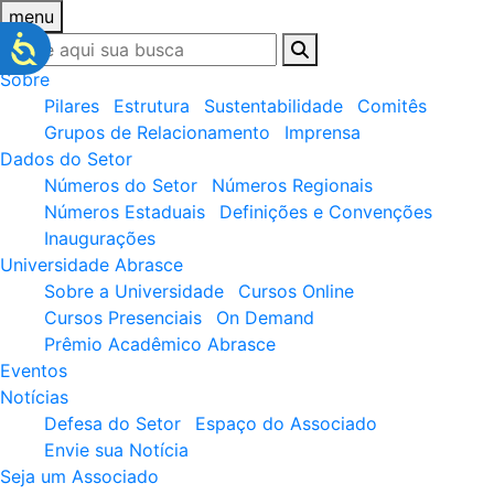
menu
Sobre
Pilares
Estrutura
Sustentabilidade
Comitês
Grupos de Relacionamento
Imprensa
Dados do Setor
Números do Setor
Números Regionais
Números Estaduais
Definições e Convenções
Inaugurações
Universidade Abrasce
Sobre a Universidade
Cursos Online
Cursos Presenciais
On Demand
Prêmio Acadêmico Abrasce
Eventos
Notícias
Defesa do Setor
Espaço do Associado
Envie sua Notícia
Seja um Associado