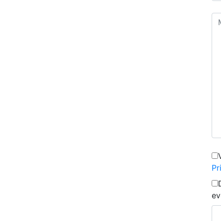
Pr
ev