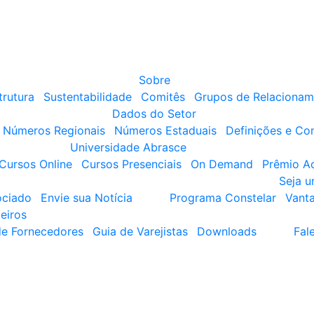
Sobre
trutura
Sustentabilidade
Comitês
Grupos de Relacionam
Dados do Setor
Números Regionais
Números Estaduais
Definições e Co
Universidade Abrasce
Cursos Online
Cursos Presenciais
On Demand
Prêmio A
Seja 
ociado
Envie sua Notícia
Programa Constelar
Vant
eiros
de Fornecedores
Guia de Varejistas
Downloads
Fal