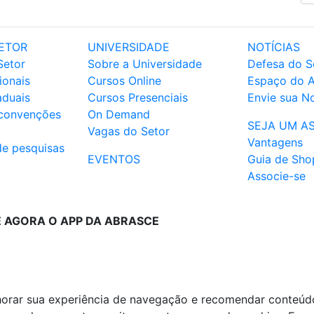
ETOR
UNIVERSIDADE
NOTÍCIAS
Setor
Sobre a Universidade
Defesa do S
ionais
Cursos Online
Espaço do 
aduais
Cursos Presenciais
Envie sua No
 convenções
On Demand
SEJA UM A
Vagas do Setor
Vantagens
de pesquisas
EVENTOS
Guia de Sho
Associe-se
E AGORA O APP DA ABRASCE
lhorar sua experiência de navegação e recomendar conteúd