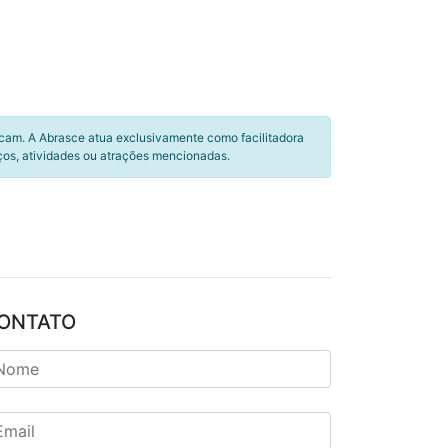
icam. A Abrasce atua exclusivamente como facilitadora
ços, atividades ou atrações mencionadas.
ONTATO