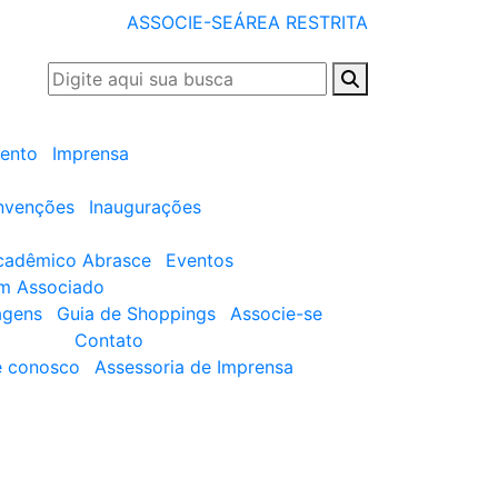
ASSOCIE-SE
ÁREA RESTRITA
ento
Imprensa
nvenções
Inaugurações
cadêmico Abrasce
Eventos
um Associado
agens
Guia de Shoppings
Associe-se
Contato
e conosco
Assessoria de Imprensa