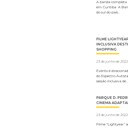
A banda completa 
em Curitiba A Band
do sul do país…
FILME LIGHTYEA
INCLUSIVA DEST
SHOPPING
23 de junho de 2022
Evento é direciona
do Espectro Autista
sessão inclusiva de
PARQUE D. PEDR
CINEMA ADAPTA
23 de junho de 2022
Filme “Lightyear” se