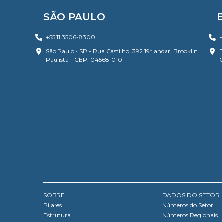
SÃO PAULO
+55 11 3506-8300
+
São Paulo • SP - Rua Castilho, 392 19º andar, Brooklin
B
Paulista - CEP: 04568-010
SOBRE
DADOS DO SETOR
Pilares
Números do Setor
Estrutura
Números Regionais