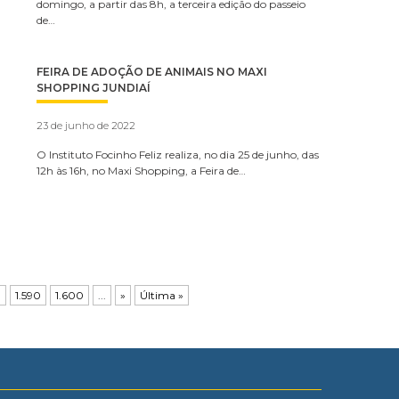
domingo, a partir das 8h, a terceira edição do passeio
de…
FEIRA DE ADOÇÃO DE ANIMAIS NO MAXI
SHOPPING JUNDIAÍ
23 de junho de 2022
O Instituto Focinho Feliz realiza, no dia 25 de junho, das
12h às 16h, no Maxi Shopping, a Feira de…
0
1.590
1.600
...
»
Última »