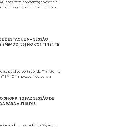
40 anos com apresentação especial
aliera surgiu no cenário roqueiro
R É DESTAQUE NA SESSÃO
E SÁBADO (25) NO CONTINENTE
do ao público portador do Transtorno
 (TEA) O filme escolhido para a
…
O SHOPPING FAZ SESSÃO DE
DA PARA AUTISTAS
rá exibido no sábado, dia 25, às 11h,