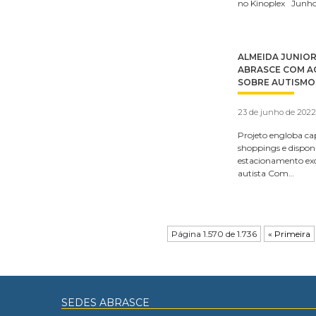
no Kinoplex Junho
ALMEIDA JUNIO
ABRASCE COM A
SOBRE AUTISMO
23 de junho de 2022
Projeto engloba ca
shoppings e disponi
estacionamento exc
autista Com…
Página 1.570 de 1.736
« Primeira
SEDES ABRASCE