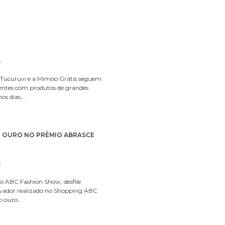
2
Tucuruvi e a Mimoo Grátis seguem
ientes com produtos de grandes
os dias,…
É OURO NO PRÊMIO ABRASCE
2
do ABC Fashion Show, desfile
ovador realizado no Shopping ABC
o ouro…