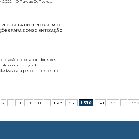
, 2022 – O Parque D. Pedro…
R RECEBE BRONZE NO PRÊMIO
ÇÕES PARA CONSCIENTIZAÇÃO
pacitação dos colaboradores dos
bilização de vagas de
lusivas para pessoas no espectro
«
...
10
20
30
...
1.568
1.569
1.570
1.571
1.572
...
1.58