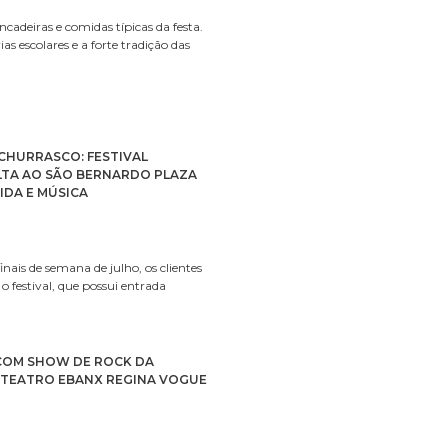
incadeiras e comidas típicas da festa.
as escolares e a forte tradição das
 CHURRASCO: FESTIVAL
LTA AO SÃO BERNARDO PLAZA
IDA E MÚSICA
inais de semana de julho, os clientes
o festival, que possui entrada
 COM SHOW DE ROCK DA
 TEATRO EBANX REGINA VOGUE