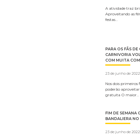
A atividade traz br
Aproveitando as féri
festas…
PARA OS FÃS DE
CARNIVORIA VO
COM MUITA COM
23 de junho de 2022
Nos dois primeiros f
poderão aproveitar 
gratuita O maior…
FIM DE SEMANA
BANDALIERA NO
23 de junho de 2022