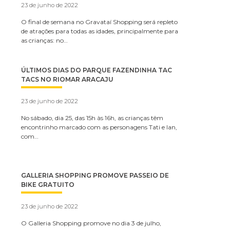
23 de junho de 2022
O final de semana no Gravataí Shopping será repleto
de atrações para todas as idades, principalmente para
as crianças: no…
ÚLTIMOS DIAS DO PARQUE FAZENDINHA TAC
TACS NO RIOMAR ARACAJU
23 de junho de 2022
No sábado, dia 25, das 15h às 16h, as crianças têm
encontrinho marcado com as personagens Tati e Ian,
com…
GALLERIA SHOPPING PROMOVE PASSEIO DE
BIKE GRATUITO
23 de junho de 2022
O Galleria Shopping promove no dia 3 de julho,