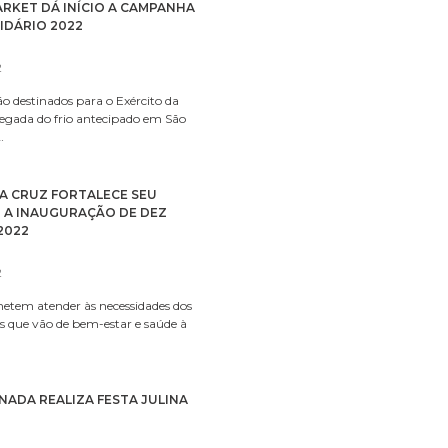
RKET DÁ INÍCIO A CAMPANHA
IDÁRIO 2022
2
ão destinados para o Exército da
egada do frio antecipado em São
…
A CRUZ FORTALECE SEU
 A INAUGURAÇÃO DE DEZ
2022
2
metem atender às necessidades dos
es que vão de bem-estar e saúde à
NADA REALIZA FESTA JULINA