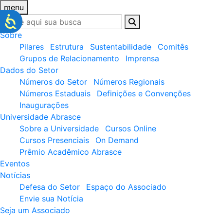
menu
Sobre
Pilares
Estrutura
Sustentabilidade
Comitês
Grupos de Relacionamento
Imprensa
Dados do Setor
Números do Setor
Números Regionais
Números Estaduais
Definições e Convenções
Inaugurações
Universidade Abrasce
Sobre a Universidade
Cursos Online
Cursos Presenciais
On Demand
Prêmio Acadêmico Abrasce
Eventos
Notícias
Defesa do Setor
Espaço do Associado
Envie sua Notícia
Seja um Associado