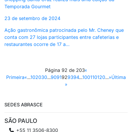
Temporada Gourmet
23 de setembro de 2024
Ação gastronômica patrocinada pelo Mr. Cheney que
conta com 27 lojas participantes entre cafeterias e
restaurantes ocorre de 17 a…
Página 92 de 203
«
Primeira
«
...
10
20
30
...
90
91
92
93
94
...
100
110
120
...
»
Última
»
SEDES ABRASCE
SÃO PAULO
+55 11 3506-8300