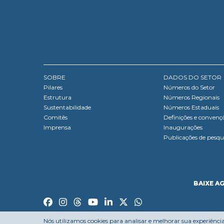
SOBRE
DADOS DO SETOR
Pilares
Números do Setor
Estrutura
Números Regionais
Sustentabilidade
Números Estaduais
Comitês
Definições e convenç
Imprensa
Inaugurações
Publicações de pesqu
BAIXE A
Nós utilizamos cookies para analisar e melhorar sua experiênci