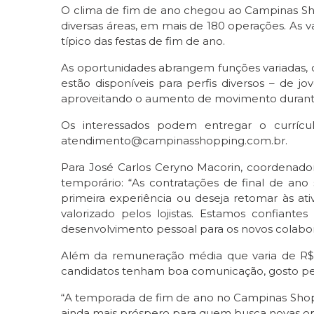
O clima de fim de ano chegou ao Campinas S
diversas áreas, em mais de 180 operações. As 
típico das festas de fim de ano.
As oportunidades abrangem funções variadas, co
estão disponíveis para perfis diversos – de j
aproveitando o aumento de movimento durante a
Os interessados podem entregar o currícu
atendimento@campinasshopping.com.br.
Para José Carlos Ceryno Macorin, coordenad
temporário: “As contratações de final de a
primeira experiência ou deseja retomar às a
valorizado pelos lojistas. Estamos confian
desenvolvimento pessoal para os novos colabor
Além da remuneração média que varia de R$ 
candidatos tenham boa comunicação, gosto pelo
“A temporada de fim de ano no Campinas Shop
ainda mais próspero para quem busca novas opo