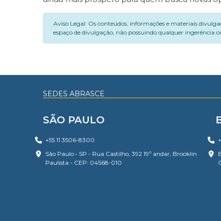
Aviso Legal: Os conteúdos, informações e materiais divulga
espaço de divulgação, não possuindo qualquer ingerência ou
SEDES ABRASCE
SÃO PAULO
+55 11 3506-8300
+
São Paulo • SP - Rua Castilho, 392 19º andar, Brooklin
B
Paulista - CEP: 04568-010