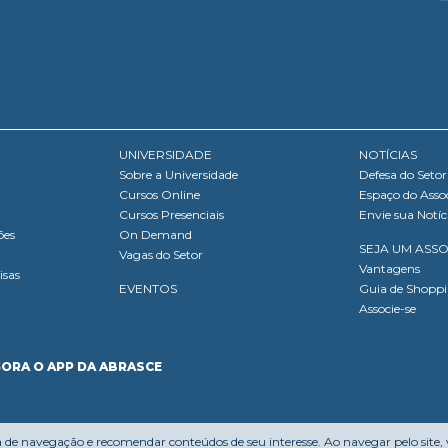
UNIVERSIDADE
NOTÍCIAS
Sobre a Universidade
Defesa do Setor
Cursos Online
Espaço do Asso
Cursos Presenciais
Envie sua Notíc
ões
On Demand
SEJA UM ASS
Vagas do Setor
Vantagens
isas
EVENTOS
Guia de Shopp
Associe-se
GORA O APP DA ABRASCE
a de navegação e recomendar conteúdos de seu interesse. Ao navegar pelo site,