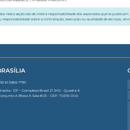
dos nesta seção são de inteira responsabilidade dos associados que os publicam
 responsabilidade sobre a contratação, execução ou qualidade de serviços, ati
BRASÍLIA
55 61 3686-7781
rasília • DF - Complexo Brasil 21 SHS - Quadra 6
Conjunto A Bloco A Sala 805 - CEP: 70316-000