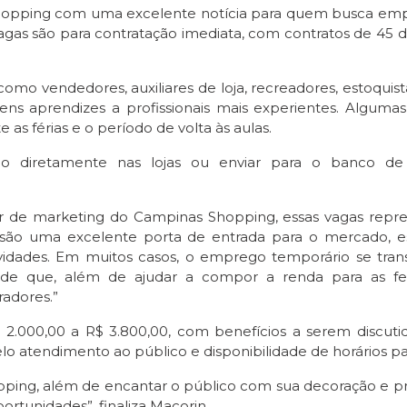
hopping com uma excelente notícia para quem busca empr
vagas são para contratação imediata, com contratos de 4
mo vendedores, auxiliares de loja, recreadores, estoquista
ovens aprendizes a profissionais mais experientes. Algum
s férias e o período de volta às aulas.
lo diretamente nas lojas ou enviar para o banco d
or de marketing do Campinas Shopping, essas vagas rep
no são uma excelente porta de entrada para o mercado
tividades. Em muitos casos, o emprego temporário se tra
tes de que, além de ajudar a compor a renda para as fe
adores.”
2.000,00 a R$ 3.800,00, com benefícios a serem discuti
 atendimento ao público e disponibilidade de horários par
ping, além de encantar o público com sua decoração e pr
rtunidades”, finaliza Macorin.