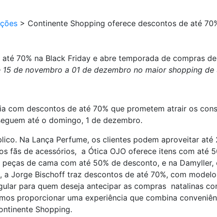
ções
>
Continente Shopping oferece descontos de até 70%
 até 70% na Black Friday e abre temporada de compras de
de 15 de novembro a 01 de dezembro no maior shopping de
icia com descontos de até 70% que prometem atrair os con
 seguem até o domingo, 1 de dezembro.
blico. Na Lança Perfume, os clientes podem aproveitar até
os fãs de acessórios, a Ótica OJO oferece itens com até 
e peças de cama com até 50% de desconto, e na Damyller,
s, a Jorge Bischoff traz descontos de até 70%, com model
ngular para quem deseja antecipar as compras natalinas c
os proporcionar uma experiência que combina conveniência,
Continente Shopping.