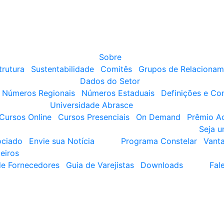
Sobre
trutura
Sustentabilidade
Comitês
Grupos de Relacionam
Dados do Setor
Números Regionais
Números Estaduais
Definições e Co
Universidade Abrasce
Cursos Online
Cursos Presenciais
On Demand
Prêmio A
Seja 
ociado
Envie sua Notícia
Programa Constelar
Vant
eiros
de Fornecedores
Guia de Varejistas
Downloads
Fal