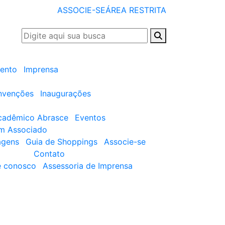
ASSOCIE-SE
ÁREA RESTRITA
ento
Imprensa
nvenções
Inaugurações
cadêmico Abrasce
Eventos
um Associado
agens
Guia de Shoppings
Associe-se
Contato
e conosco
Assessoria de Imprensa