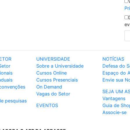
Pr
ev
ETOR
UNIVERSIDADE
NOTÍCIAS
Setor
Sobre a Universidade
Defesa do S
ionais
Cursos Online
Espaço do 
aduais
Cursos Presenciais
Envie sua No
 convenções
On Demand
SEJA UM A
Vagas do Setor
Vantagens
de pesquisas
EVENTOS
Guia de Sho
Associe-se