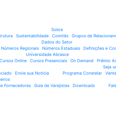
Sobre
trutura
Sustentabilidade
Comitês
Grupos de Relacionam
Dados do Setor
Números Regionais
Números Estaduais
Definições e Co
Universidade Abrasce
Cursos Online
Cursos Presenciais
On Demand
Prêmio A
Seja 
ociado
Envie sua Notícia
Programa Constelar
Vant
eiros
de Fornecedores
Guia de Varejistas
Downloads
Fal