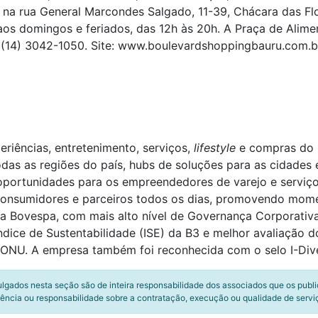
ca na rua General Marcondes Salgado, 11-39, Chácara das Fl
aos domingos e feriados, das 12h às 20h. A Praça de Alime
 (14) 3042-1050. Site: www.boulevardshoppingbauru.com.b
riências, entretenimento, serviços,
lifestyle
e compras do B
odas as regiões do país, hubs de soluções para as cidades 
 oportunidades para os empreendedores de varejo e serviç
 consumidores e parceiros todos os dias, promovendo mom
Bovespa, com mais alto nível de Governança Corporativa, 
dice de Sustentabilidade (ISE) da B3 e melhor avaliação d
ONU. A empresa também foi reconhecida com o selo I-Dive
ulgados nesta seção são de inteira responsabilidade dos associados que os publ
ência ou responsabilidade sobre a contratação, execução ou qualidade de servi