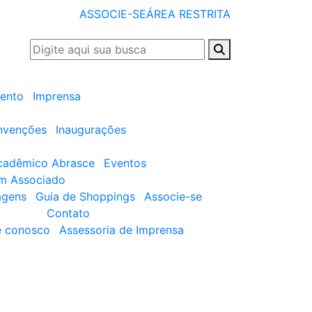
ASSOCIE-SE
ÁREA RESTRITA
ento
Imprensa
nvenções
Inaugurações
cadêmico Abrasce
Eventos
um Associado
agens
Guia de Shoppings
Associe-se
Contato
e conosco
Assessoria de Imprensa