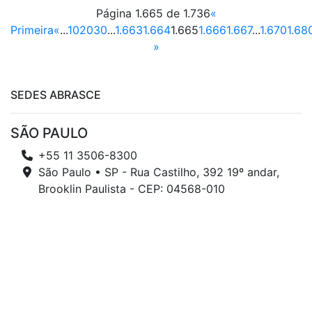
Página 1.665 de 1.736
«
Primeira
«
...
10
20
30
...
1.663
1.664
1.665
1.666
1.667
...
1.670
1.68
»
SEDES ABRASCE
SÃO PAULO
+55 11 3506-8300
São Paulo • SP - Rua Castilho, 392 19º andar,
Brooklin Paulista - CEP: 04568-010