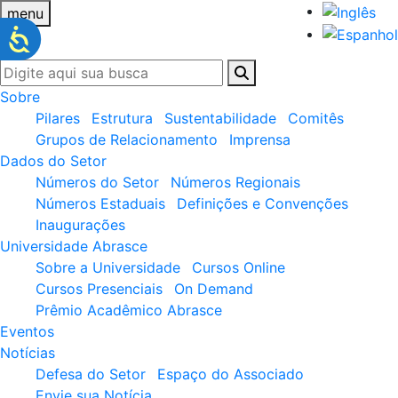
menu
Sobre
Pilares
Estrutura
Sustentabilidade
Comitês
Grupos de Relacionamento
Imprensa
Dados do Setor
Números do Setor
Números Regionais
Números Estaduais
Definições e Convenções
Inaugurações
Universidade Abrasce
Sobre a Universidade
Cursos Online
Cursos Presenciais
On Demand
Prêmio Acadêmico Abrasce
Eventos
Notícias
Defesa do Setor
Espaço do Associado
Envie sua Notícia