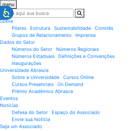
menu
Sobre
Pilares
Estrutura
Sustentabilidade
Comitês
Grupos de Relacionamento
Imprensa
Dados do Setor
Números do Setor
Números Regionais
Números Estaduais
Definições e Convenções
Inaugurações
Universidade Abrasce
Sobre a Universidade
Cursos Online
Cursos Presenciais
On Demand
Prêmio Acadêmico Abrasce
Eventos
Notícias
Defesa do Setor
Espaço do Associado
Envie sua Notícia
Seja um Associado