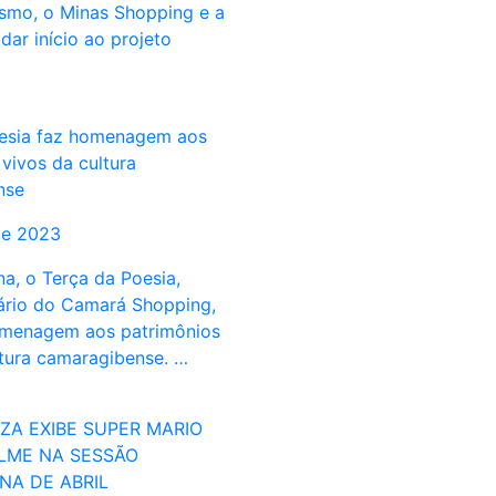
ismo, o Minas Shopping e a
dar início ao projeto
esia faz homenagem aos
vivos da cultura
nse
de 2023
a, o Terça da Poesia,
rário do Camará Shopping,
omenagem aos patrimônios
ltura camaragibense. …
ZA EXIBE SUPER MARIO
ILME NA SESSÃO
NA DE ABRIL