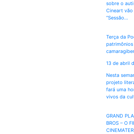
sobre o aut
Cineart vão 
“Sessão…
Terça da Po
patrimônios 
camaragibe
13 de abril 
Nesta seman
projeto lite
fará uma h
vivos da cu
GRAND PLA
BROS – O F
CINEMATER