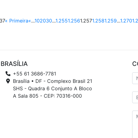
737
« Primeira
«
...
10
20
30
...
1.255
1.256
1.257
1.258
1.259
...
1.270
1.
BRASÍLIA
C
+55 61 3686-7781
Brasília • DF - Complexo Brasil 21
SHS - Quadra 6 Conjunto A Bloco
A Sala 805 - CEP: 70316-000