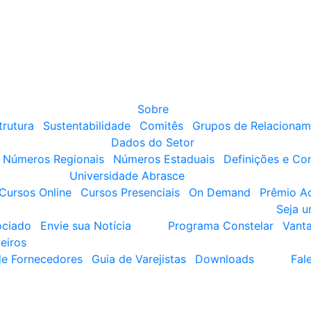
Sobre
trutura
Sustentabilidade
Comitês
Grupos de Relacionam
Dados do Setor
Números Regionais
Números Estaduais
Definições e Co
Universidade Abrasce
Cursos Online
Cursos Presenciais
On Demand
Prêmio A
Seja 
ociado
Envie sua Notícia
Programa Constelar
Vant
eiros
de Fornecedores
Guia de Varejistas
Downloads
Fal