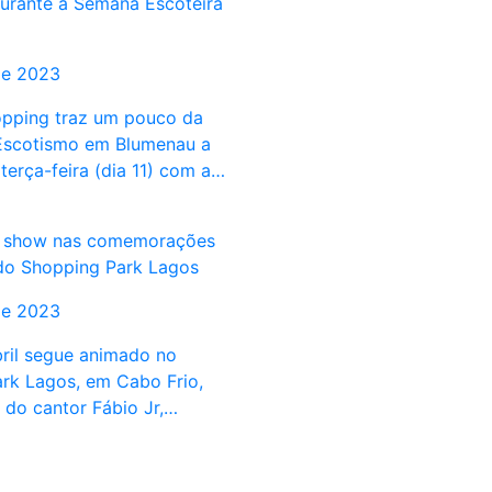
urante a Semana Escoteira
de 2023
pping traz um pouco da
 Escotismo em Blumenau a
 terça-feira (dia 11) com a…
z show nas comemorações
do Shopping Park Lagos
de 2023
ril segue animado no
rk Lagos, em Cabo Frio,
do cantor Fábio Jr,…