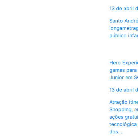
13 de abril 
Santo André
longametrag
público infa
Hero Experi
games para 
Junior em S
13 de abril 
Atração itin
Shopping, em
ações gratu
tecnológica
dos…