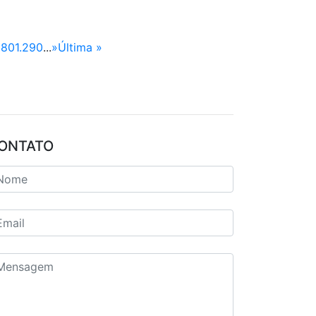
280
1.290
...
»
Última »
ONTATO