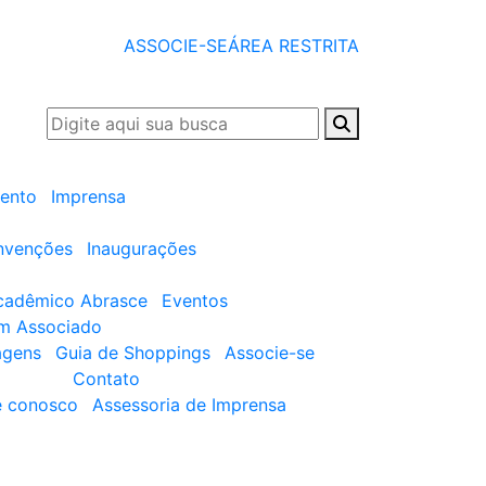
ASSOCIE-SE
ÁREA RESTRITA
ento
Imprensa
nvenções
Inaugurações
cadêmico Abrasce
Eventos
um Associado
agens
Guia de Shoppings
Associe-se
Contato
e conosco
Assessoria de Imprensa