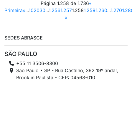
Página 1.258 de 1.736
«
Primeira
«
...
10
20
30
...
1.256
1.257
1.258
1.259
1.260
...
1.270
1.28
»
SEDES ABRASCE
SÃO PAULO
+55 11 3506-8300
São Paulo • SP - Rua Castilho, 392 19º andar,
Brooklin Paulista - CEP: 04568-010