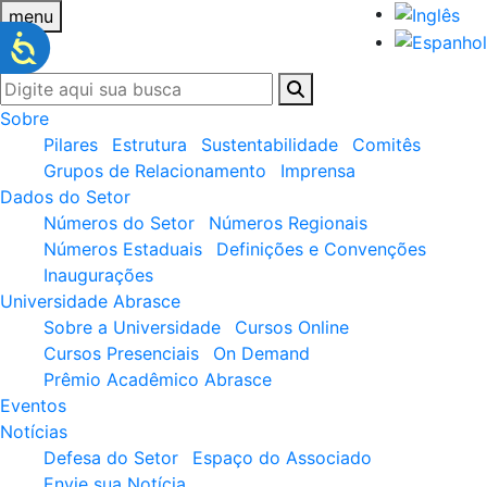
menu
Sobre
Pilares
Estrutura
Sustentabilidade
Comitês
Grupos de Relacionamento
Imprensa
Dados do Setor
Números do Setor
Números Regionais
Números Estaduais
Definições e Convenções
Inaugurações
Universidade Abrasce
Sobre a Universidade
Cursos Online
Cursos Presenciais
On Demand
Prêmio Acadêmico Abrasce
Eventos
Notícias
Defesa do Setor
Espaço do Associado
Envie sua Notícia