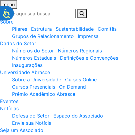
menu
Sobre
Pilares
Estrutura
Sustentabilidade
Comitês
Grupos de Relacionamento
Imprensa
Dados do Setor
Números do Setor
Números Regionais
Números Estaduais
Definições e Convenções
Inaugurações
Universidade Abrasce
Sobre a Universidade
Cursos Online
Cursos Presenciais
On Demand
Prêmio Acadêmico Abrasce
Eventos
Notícias
Defesa do Setor
Espaço do Associado
Envie sua Notícia
Seja um Associado