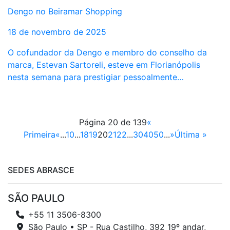
Dengo no Beiramar Shopping
18 de novembro de 2025
O cofundador da Dengo e membro do conselho da
marca, Estevan Sartoreli, esteve em Florianópolis
nesta semana para prestigiar pessoalmente…
Página 20 de 139
«
Primeira
«
...
10
...
18
19
20
21
22
...
30
40
50
...
»
Última »
SEDES ABRASCE
SÃO PAULO
+55 11 3506-8300
São Paulo • SP - Rua Castilho, 392 19º andar,