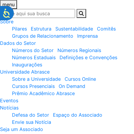
menu
Sobre
Pilares
Estrutura
Sustentabilidade
Comitês
Grupos de Relacionamento
Imprensa
Dados do Setor
Números do Setor
Números Regionais
Números Estaduais
Definições e Convenções
Inaugurações
Universidade Abrasce
Sobre a Universidade
Cursos Online
Cursos Presenciais
On Demand
Prêmio Acadêmico Abrasce
Eventos
Notícias
Defesa do Setor
Espaço do Associado
Envie sua Notícia
Seja um Associado