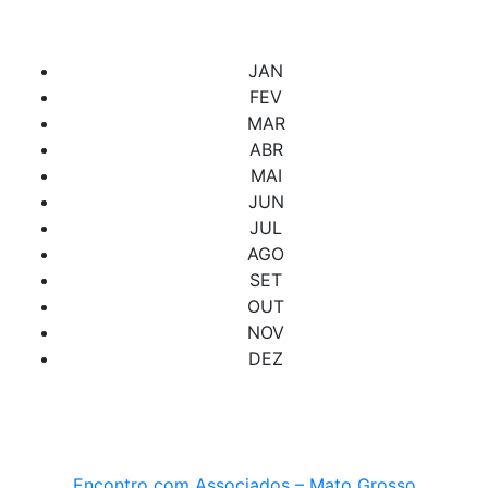
Confira abaixo os cursos e eventos programados.
JAN
FEV
MAR
ABR
MAI
JUN
JUL
AGO
SET
OUT
NOV
DEZ
Encontro com Associados – Mato Grosso