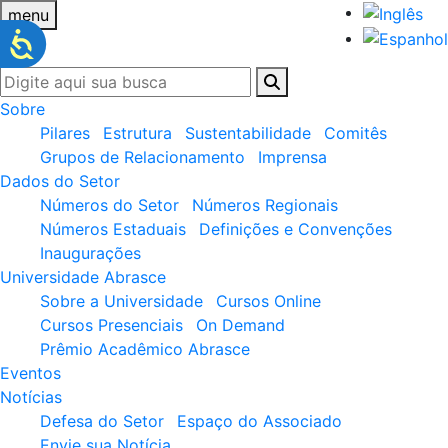
menu
Sobre
Pilares
Estrutura
Sustentabilidade
Comitês
Grupos de Relacionamento
Imprensa
Dados do Setor
Números do Setor
Números Regionais
Números Estaduais
Definições e Convenções
Inaugurações
Universidade Abrasce
Sobre a Universidade
Cursos Online
Cursos Presenciais
On Demand
Prêmio Acadêmico Abrasce
Eventos
Notícias
Defesa do Setor
Espaço do Associado
Envie sua Notícia