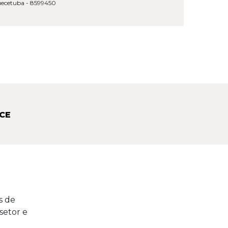
uecetuba - 8599450
CE
s de
setor e