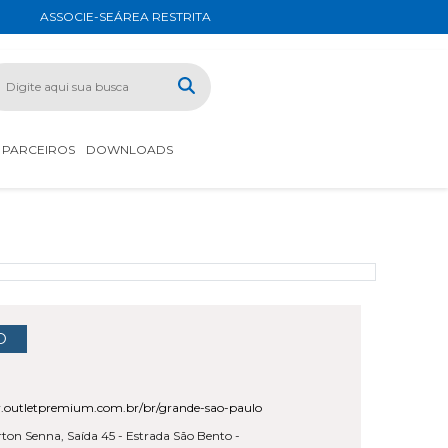
ASSOCIE-SE
ÁREA RESTRITA
PARCEIROS
DOWNLOADS
O
.outletpremium.com.br/br/grande-sao-paulo
ton Senna, Saída 45 - Estrada São Bento -