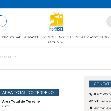
R
UNIVERSIDADE ABRASCE
EVENTOS
NOTÍCIAS
SEJA UM ASSOCIADO
CONTATO
E SÃO PAULO
CONTAT
ÁREA TOTAL DO TERRENO
11 46730555
http://www
Área Total do Terreno
0
m2
Rodovia Ayr