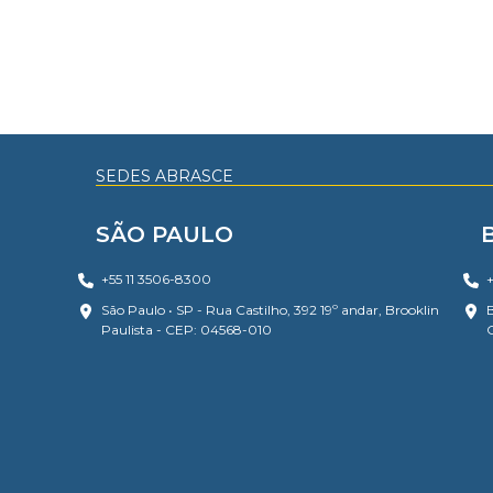
SEDES ABRASCE
SÃO PAULO
+55 11 3506-8300
+
São Paulo • SP - Rua Castilho, 392 19º andar, Brooklin
B
Paulista - CEP: 04568-010