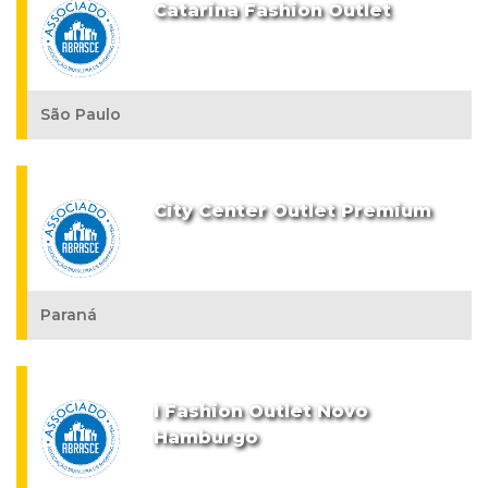
Catarina Fashion Outlet
São Paulo
City Center Outlet Premium
Paraná
I Fashion Outlet Novo
Hamburgo