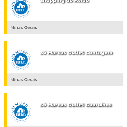
Shopping do Avião
Minas Gerais
Só Marcas Outlet Contagem
Minas Gerais
Só Marcas Outlet Guarulhos