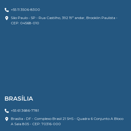
+55 11 3506-8300
São Paulo • SP - Rua Castilho, 392 19º andar, Brooklin Paulista -
CEP: 04568-010
BRASÍLIA
+55 61 3686-7781
Brasília • DF - Complexo Brasil 21 SHS - Quadra 6 Conjunto A Bloco
A Sala 805 - CEP: 70316-000