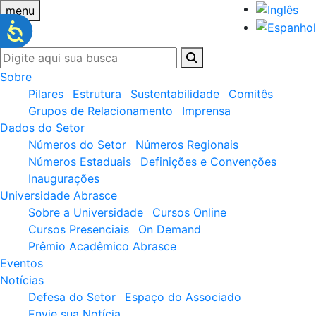
menu
Sobre
Pilares
Estrutura
Sustentabilidade
Comitês
Grupos de Relacionamento
Imprensa
Dados do Setor
Números do Setor
Números Regionais
Números Estaduais
Definições e Convenções
Inaugurações
Universidade Abrasce
Sobre a Universidade
Cursos Online
Cursos Presenciais
On Demand
Prêmio Acadêmico Abrasce
Eventos
Notícias
Defesa do Setor
Espaço do Associado
Envie sua Notícia