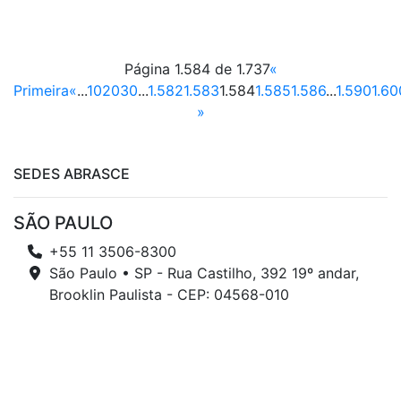
Página 1.584 de 1.737
«
Primeira
«
...
10
20
30
...
1.582
1.583
1.584
1.585
1.586
...
1.590
1.60
»
SEDES ABRASCE
SÃO PAULO
+55 11 3506-8300
São Paulo • SP - Rua Castilho, 392 19º andar,
Brooklin Paulista - CEP: 04568-010