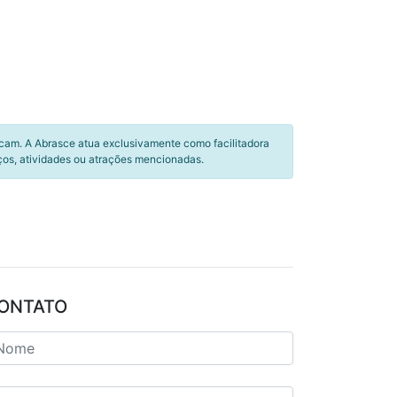
icam. A Abrasce atua exclusivamente como facilitadora
ços, atividades ou atrações mencionadas.
ONTATO