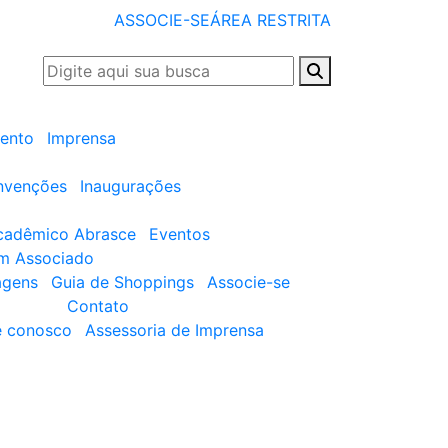
ASSOCIE-SE
ÁREA RESTRITA
ento
Imprensa
nvenções
Inaugurações
cadêmico Abrasce
Eventos
um Associado
agens
Guia de Shoppings
Associe-se
Contato
e conosco
Assessoria de Imprensa