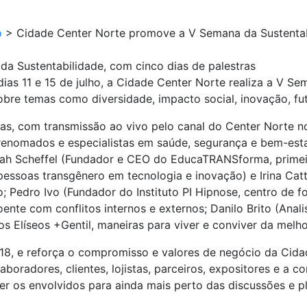
o
>
Cidade Center Norte promove a V Semana da Sustentabi
a Sustentabilidade, com cinco dias de palestras
dias 11 e 15 de julho, a Cidade Center Norte realiza a V S
e temas como diversidade, impacto social, inovação, futu
itas, com transmissão ao vivo pelo canal do Center Norte 
renomados e especialistas em saúde, segurança e bem-esta
Noah Scheffel (Fundador e CEO do EducaTRANSforma, primei
pessoas transgênero em tecnologia e inovação) e Irina Cat
; Pedro Ivo (Fundador do Instituto PI Hipnose, centro de f
oente com conflitos internos e externos; Danilo Brito (Anal
 Elíseos +Gentil, maneiras para viver e conviver da melho
18, e reforça o compromisso e valores de negócio da Cid
boradores, clientes, lojistas, parceiros, expositores e a 
er os envolvidos para ainda mais perto das discussões e p