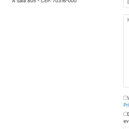
A Sala 805 - CEP: 70316-000
Pr
ev