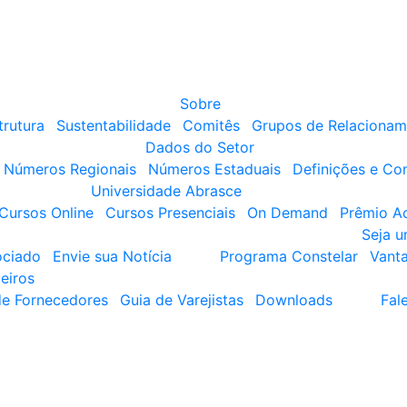
Sobre
trutura
Sustentabilidade
Comitês
Grupos de Relacionam
Dados do Setor
Números Regionais
Números Estaduais
Definições e Co
Universidade Abrasce
Cursos Online
Cursos Presenciais
On Demand
Prêmio A
Seja 
ociado
Envie sua Notícia
Programa Constelar
Vant
eiros
de Fornecedores
Guia de Varejistas
Downloads
Fal