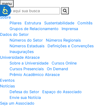
menu
Sobre
Pilares
Estrutura
Sustentabilidade
Comitês
Grupos de Relacionamento
Imprensa
Dados do Setor
Números do Setor
Números Regionais
Números Estaduais
Definições e Convenções
Inaugurações
Universidade Abrasce
Sobre a Universidade
Cursos Online
Cursos Presenciais
On Demand
Prêmio Acadêmico Abrasce
Eventos
Notícias
Defesa do Setor
Espaço do Associado
Envie sua Notícia
Seja um Associado