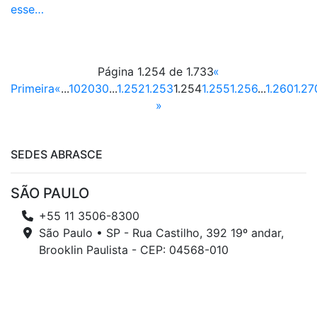
esse…
Página 1.254 de 1.733
«
Primeira
«
...
10
20
30
...
1.252
1.253
1.254
1.255
1.256
...
1.260
1.27
»
SEDES ABRASCE
SÃO PAULO
+55 11 3506-8300
São Paulo • SP - Rua Castilho, 392 19º andar,
Brooklin Paulista - CEP: 04568-010