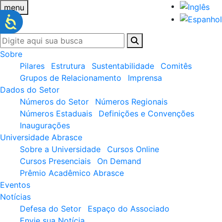
menu
Sobre
Pilares
Estrutura
Sustentabilidade
Comitês
Grupos de Relacionamento
Imprensa
Dados do Setor
Números do Setor
Números Regionais
Números Estaduais
Definições e Convenções
Inaugurações
Universidade Abrasce
Sobre a Universidade
Cursos Online
Cursos Presenciais
On Demand
Prêmio Acadêmico Abrasce
Eventos
Notícias
Defesa do Setor
Espaço do Associado
Envie sua Notícia