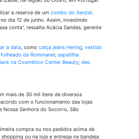
Izabel, na região do Douro, em Portugal.
lizar a reserva de um
combo do Senzai,
no dia 12 de junho. Assim, investindo
sa conta”, ressalta Acácia Sandes, gerente
ar a data
, como
calça jeans Hering
;
vestido
o folheado da Rommanel
;
sapatilha
ack na Cosmético Center Beauty
;
deo
m mais de 30 mil itens de diversos
e acordo com o funcionamento das lojas
de Nossa Senhora do Socorro, São
primeira compra ou nos pedidos acima de
o shopping ou na loja e entrega na bandeja