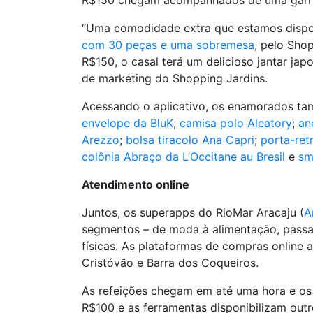
R$150 chegam acompanhados de uma garrafa 
“Uma comodidade extra que estamos disponib
com 30 peças e uma sobremesa
, pelo Sho
R$150, o casal terá um delicioso jantar ja
de marketing do Shopping Jardins.
Acessando o aplicativo, os enamorados 
envelope da BluK
;
camisa polo Aleatory
;
an
Arezzo
;
bolsa tiracolo Ana Capri
;
porta-ret
colônia Abraço da L’Occitane au Bresil
e
sm
Atendimento online
Juntos, os superapps do RioMar Aracaju (
A
segmentos – de moda à alimentação, passan
físicas. As plataformas de compras online
Cristóvão e Barra dos Coqueiros.
As refeições chegam em até uma hora e os 
R$100 e as ferramentas disponibilizam out