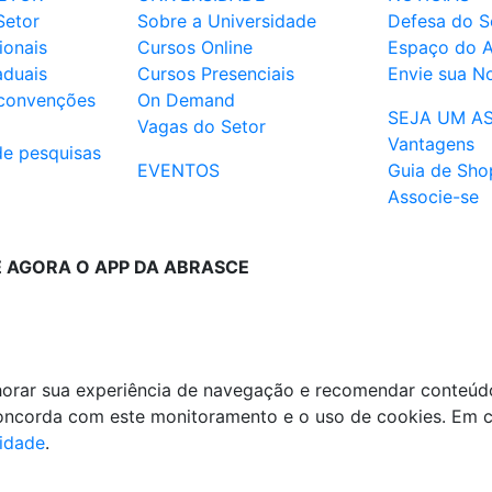
Setor
Sobre a Universidade
Defesa do S
ionais
Cursos Online
Espaço do 
aduais
Cursos Presenciais
Envie sua No
 convenções
On Demand
SEJA UM A
Vagas do Setor
Vantagens
de pesquisas
EVENTOS
Guia de Sho
Associe-se
E AGORA O APP DA ABRASCE
lhorar sua experiência de navegação e recomendar conteúd
 concorda com este monitoramento e o uso de cookies. Em 
cidade
.