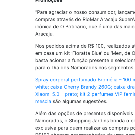
Promoções
“Para agraciar o nosso consumidor, lançam
compras através do RioMar Aracaju SuperApp
icônica de O Boticário, que é uma das maio
Aracaju.
Nos pedidos acima de R$ 100, realizados a
em casa um kit ‘Floratta Blue’ ou ‘Men’, de
basta acionar a função presente e selecion
para o Dia dos Namorados nos segmentos de
Spray corporal perfumado Bromélia – 100 m
white;
caixa Cherry Brandy 260G;
caixa dr
Xiaomi 5.0 – preto
;
kit 2 perfumes VIP femi
mescla
são algumas sugestões.
Além das opções de presentes disponíveis na
Namorados, o Shopping Jardins brinda o c
exclusiva para quem realizar as compras p