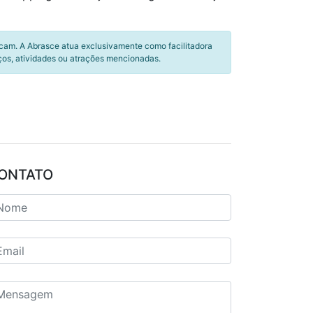
icam. A Abrasce atua exclusivamente como facilitadora
ços, atividades ou atrações mencionadas.
ONTATO