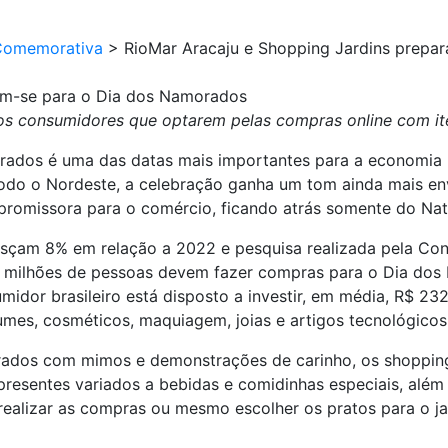
Comemorativa
>
RioMar Aracaju e Shopping Jardins prepa
am-se para o Dia dos Namorados
s consumidores que optarem pelas compras online com ite
ados é uma das datas mais importantes para a economia br
todo o Nordeste, a celebração ganha um tom ainda mais en
 promissora para o comércio, ficando atrás somente do Nat
esçam 8% em relação a 2022 e pesquisa realizada pela Con
,7 milhões de pessoas devem fazer compras para o Dia do
dor brasileiro está disposto a investir, em média, R$ 232
umes, cosméticos, maquiagem, joias e artigos tecnológicos
rados com mimos e demonstrações de carinho, os shoppi
resentes variados a bebidas e comidinhas especiais, alé
 realizar as compras ou mesmo escolher os pratos para o ja