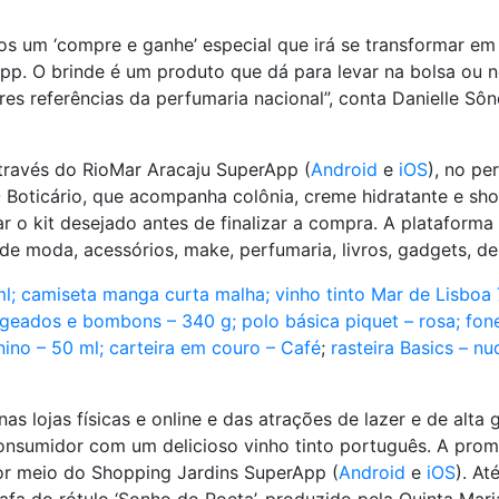
os um ‘compre e ganhe’ especial que irá se transformar em
. O brinde é um produto que dá para levar na bolsa ou ne
res referências da perfumaria nacional”, conta Danielle S
través do RioMar Aracaju SuperApp (
Android
e
iOS
), no pe
 O Boticário, que acompanha colônia, creme hidratante e sh
ar o kit desejado antes de finalizar a compra. A plataform
 moda, acessórios, make, perfumaria, livros, gadgets, de
l;
camiseta manga curta malha;
vinho tinto Mar de Lisboa
ageados e bombons – 340 g;
polo básica piquet – rosa;
fon
nino – 50 ml;
carteira em couro – Café
;
rasteira Basics – nu
s lojas físicas e online e das atrações de lazer e de alta
onsumidor com um delicioso vinho tinto português. A pro
or meio do Shopping Jardins SuperApp (
Android
e
iOS
). At