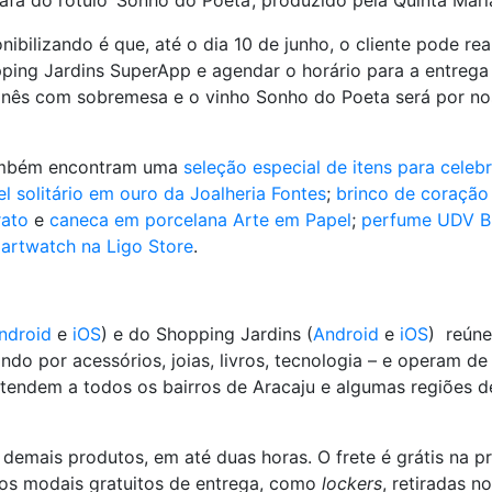
do rótulo ‘Sonho do Poeta’, produzido pela Quinta Maria 
ilizando é que, até o dia 10 de junho, o cliente pode rea
pping Jardins SuperApp e agendar o horário para a entrega 
ponês com sobremesa e o vinho Sonho do Poeta será por nos
também encontram uma
seleção especial de itens para celebr
el solitário em ouro da Joalheria Fontes
;
brinco de coraçã
rato
e
caneca em porcelana Arte em Papel
;
perfume UDV Bl
artwatch na Ligo Store
.
ndroid
e
iOS
) e do Shopping Jardins (
Android
e
iOS
) reúne
do por acessórios, joias, livros, tecnologia – e operam d
 atendem a todos os bairros de Aracaju e algumas regiões 
demais produtos, em até duas horas. O frete é grátis na 
ros modais gratuitos de entrega, como
lockers
, retiradas n