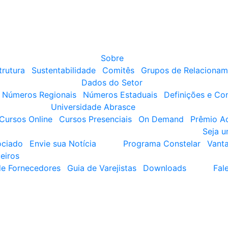
Sobre
trutura
Sustentabilidade
Comitês
Grupos de Relacionam
Dados do Setor
Números Regionais
Números Estaduais
Definições e Co
Universidade Abrasce
Cursos Online
Cursos Presenciais
On Demand
Prêmio A
Seja 
ociado
Envie sua Notícia
Programa Constelar
Vant
eiros
de Fornecedores
Guia de Varejistas
Downloads
Fal