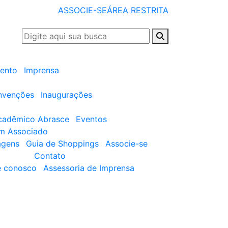
ASSOCIE-SE
ÁREA RESTRITA
ento
Imprensa
nvenções
Inaugurações
cadêmico Abrasce
Eventos
um Associado
agens
Guia de Shoppings
Associe-se
Contato
e conosco
Assessoria de Imprensa