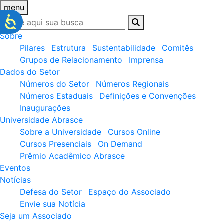
menu
Sobre
Pilares
Estrutura
Sustentabilidade
Comitês
Grupos de Relacionamento
Imprensa
Dados do Setor
Números do Setor
Números Regionais
Números Estaduais
Definições e Convenções
Inaugurações
Universidade Abrasce
Sobre a Universidade
Cursos Online
Cursos Presenciais
On Demand
Prêmio Acadêmico Abrasce
Eventos
Notícias
Defesa do Setor
Espaço do Associado
Envie sua Notícia
Seja um Associado