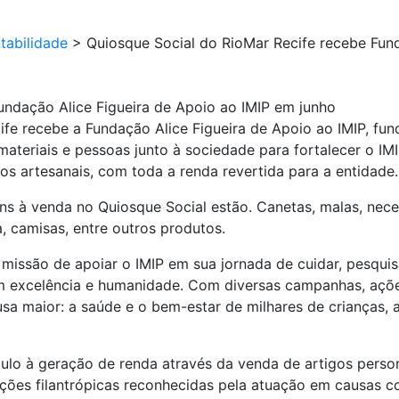
tabilidade
>
Quiosque Social do RioMar Recife recebe Fund
undação Alice Figueira de Apoio ao IMIP em junho
ife recebe a Fundação Alice Figueira de Apoio ao IMIP, fu
materiais e pessoas junto à sociedade para fortalecer o IM
s artesanais, com toda a renda revertida para a entidade.
ens à venda no Quiosque Social estão. Canetas, malas, neces
a, camisas, entre outros produtos.
issão de apoiar o IMIP em sua jornada de cuidar, pesquisa
com excelência e humanidade. Com diversas campanhas, açõ
sa maior: a saúde e o bem-estar de milhares de crianças, a
mulo à geração de renda através da venda de artigos perso
uições filantrópicas reconhecidas pela atuação em causas 