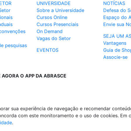
ETOR
UNIVERSIDADE
NOTÍCIAS
Setor
Sobre a Universidade
Defesa do S
ionais
Cursos Online
Espaço do 
aduais
Cursos Presenciais
Envie sua No
 convenções
On Demand
SEJA UM A
Vagas do Setor
Vantagens
de pesquisas
EVENTOS
Guia de Sho
Associe-se
E AGORA O APP DA ABRASCE
lhorar sua experiência de navegação e recomendar conteúd
 concorda com este monitoramento e o uso de cookies. Em 
cidade
.