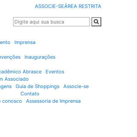
ASSOCIE-SE
ÁREA RESTRITA
ento
Imprensa
nvenções
Inaugurações
cadêmico Abrasce
Eventos
um Associado
agens
Guia de Shoppings
Associe-se
Contato
e conosco
Assessoria de Imprensa