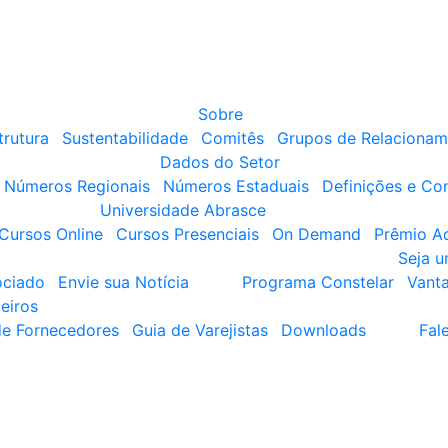
Sobre
trutura
Sustentabilidade
Comitês
Grupos de Relacionam
Dados do Setor
Números Regionais
Números Estaduais
Definições e Co
Universidade Abrasce
Cursos Online
Cursos Presenciais
On Demand
Prêmio A
Seja 
ociado
Envie sua Notícia
Programa Constelar
Vant
eiros
de Fornecedores
Guia de Varejistas
Downloads
Fal