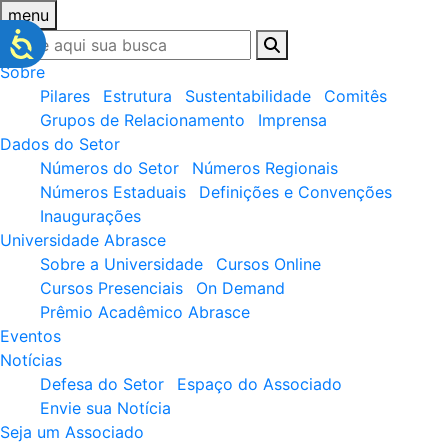
menu
Sobre
Pilares
Estrutura
Sustentabilidade
Comitês
Grupos de Relacionamento
Imprensa
Dados do Setor
Números do Setor
Números Regionais
Números Estaduais
Definições e Convenções
Inaugurações
Universidade Abrasce
Sobre a Universidade
Cursos Online
Cursos Presenciais
On Demand
Prêmio Acadêmico Abrasce
Eventos
Notícias
Defesa do Setor
Espaço do Associado
Envie sua Notícia
Seja um Associado