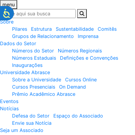
menu
Sobre
Pilares
Estrutura
Sustentabilidade
Comitês
Grupos de Relacionamento
Imprensa
Dados do Setor
Números do Setor
Números Regionais
Números Estaduais
Definições e Convenções
Inaugurações
Universidade Abrasce
Sobre a Universidade
Cursos Online
Cursos Presenciais
On Demand
Prêmio Acadêmico Abrasce
Eventos
Notícias
Defesa do Setor
Espaço do Associado
Envie sua Notícia
Seja um Associado