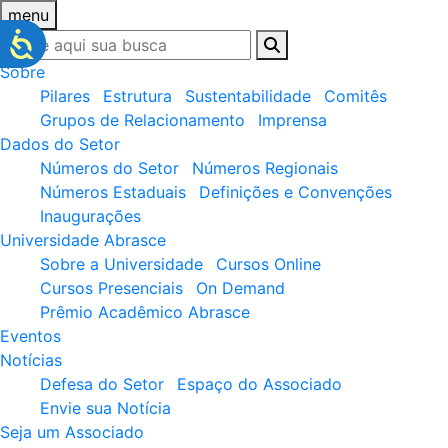
menu
Sobre
Pilares
Estrutura
Sustentabilidade
Comitês
Grupos de Relacionamento
Imprensa
Dados do Setor
Números do Setor
Números Regionais
Números Estaduais
Definições e Convenções
Inaugurações
Universidade Abrasce
Sobre a Universidade
Cursos Online
Cursos Presenciais
On Demand
Prêmio Acadêmico Abrasce
Eventos
Notícias
Defesa do Setor
Espaço do Associado
Envie sua Notícia
Seja um Associado