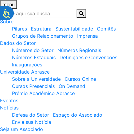
menu
Sobre
Pilares
Estrutura
Sustentabilidade
Comitês
Grupos de Relacionamento
Imprensa
Dados do Setor
Números do Setor
Números Regionais
Números Estaduais
Definições e Convenções
Inaugurações
Universidade Abrasce
Sobre a Universidade
Cursos Online
Cursos Presenciais
On Demand
Prêmio Acadêmico Abrasce
Eventos
Notícias
Defesa do Setor
Espaço do Associado
Envie sua Notícia
Seja um Associado