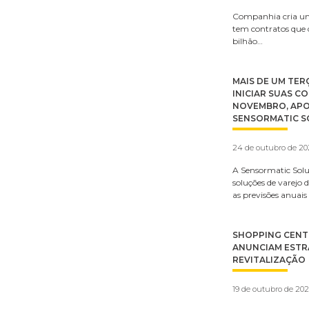
Companhia cria um 
tem contratos que
bilhão…
MAIS DE UM TER
INICIAR SUAS C
NOVEMBRO, APO
SENSORMATIC S
24 de outubro de 2
A Sensormatic Soluti
soluções de varejo
as previsões anuais
SHOPPING CENT
ANUNCIAM ESTR
REVITALIZAÇÃO
19 de outubro de 20