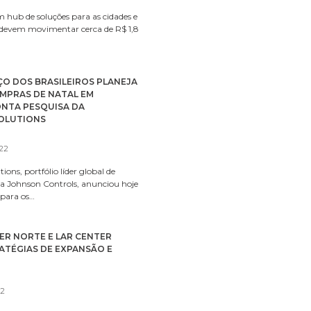
hub de soluções para as cidades e
 devem movimentar cerca de R$ 1,8
ÇO DOS BRASILEIROS PLANEJA
OMPRAS DE NATAL EM
NTA PESQUISA DA
OLUTIONS
022
ons, portfólio líder global de
 da Johnson Controls, anunciou hoje
 para os…
ER NORTE E LAR CENTER
ATÉGIAS DE EXPANSÃO E
22