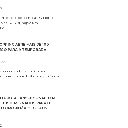
2022
um espaço de compras! O Floripa
do na SC 401, hoje é um
que…
PPING ABRE MAIS DE 100
EGO PARA A TEMPORADA
2022
datar deixando os currículos na
por meio do site do shopping Com a
UTURO: ALIANSCE SONAE TEM
ULTIUSO ASSINADOS PARA O
O IMOBILIÁRIO DE SEUS
22