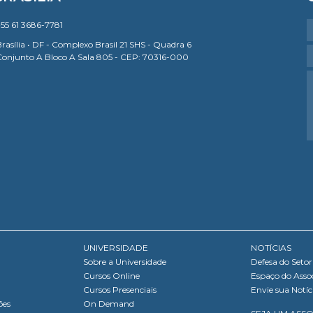
55 61 3686-7781
rasília • DF - Complexo Brasil 21 SHS - Quadra 6
Conjunto A Bloco A Sala 805 - CEP: 70316-000
UNIVERSIDADE
NOTÍCIAS
Sobre a Universidade
Defesa do Setor
Cursos Online
Espaço do Asso
Cursos Presenciais
Envie sua Notíc
ões
On Demand