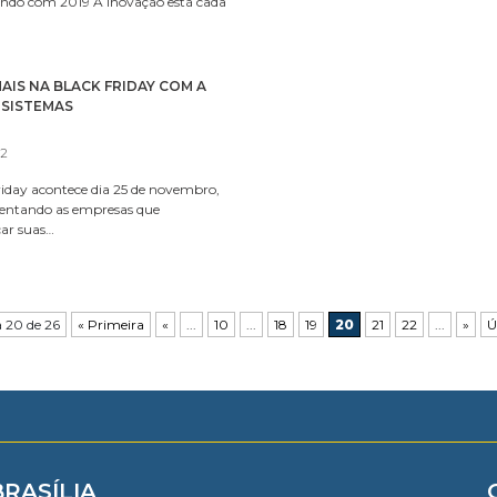
ndo com 2019 A inovação está cada
IS NA BLACK FRIDAY COM A
 SISTEMAS
22
riday acontece dia 25 de novembro,
entando as empresas que
ar suas…
 20 de 26
« Primeira
«
...
10
...
18
19
20
21
22
...
»
Ú
BRASÍLIA