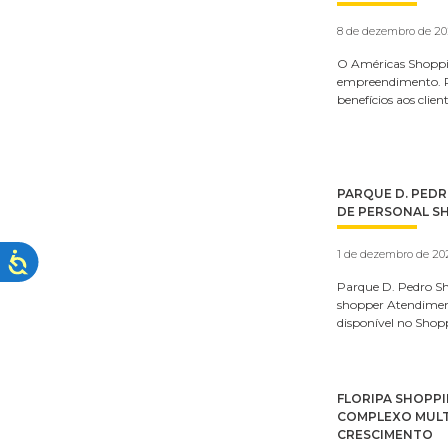
8 de dezembro de 2
O Américas Shoppin
empreendimento. P
benefícios aos clie
PARQUE D. PED
DE PERSONAL S
1 de dezembro de 20
Parque D. Pedro Sh
shopper Atendiment
disponível no Shop
FLORIPA SHOPP
COMPLEXO MULT
CRESCIMENTO