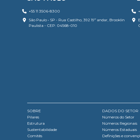
+55 11 3506-8300
+
São Paulo • SP - Rua Castilho, 392 19º andar, Brooklin
B
Paulista - CEP: 04568-010
SOBRE
DADOS DO SETOR
Pilares
Números do Setor
Estrutura
Números Regionais
Sustentabilidade
Números Estaduais
Comitês
Definições e convenç