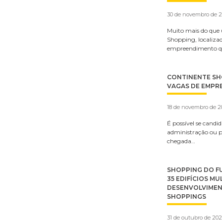
30 de novembro de 
Muito mais do que 
Shopping, localiza
empreendimento 
CONTINENTE SHO
VAGAS DE EMPR
18 de novembro de 
É possível se candi
administração ou 
chegada…
SHOPPING DO F
35 EDIFÍCIOS M
DESENVOLVIMENT
SHOPPINGS
31 de outubro de 20