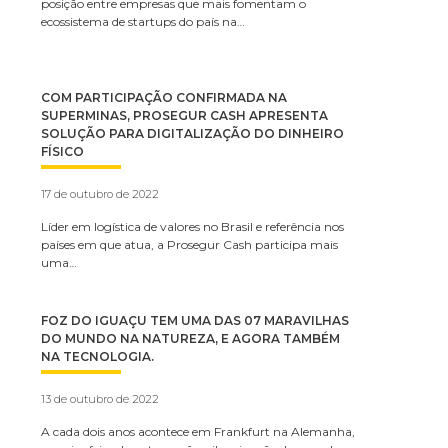
posição entre empresas que mais fomentam o
ecossistema de startups do país na…
COM PARTICIPAÇÃO CONFIRMADA NA
SUPERMINAS, PROSEGUR CASH APRESENTA
SOLUÇÃO PARA DIGITALIZAÇÃO DO DINHEIRO
FÍSICO
17 de outubro de 2022
Líder em logística de valores no Brasil e referência nos
países em que atua, a Prosegur Cash participa mais
uma…
FOZ DO IGUAÇU TEM UMA DAS 07 MARAVILHAS
DO MUNDO NA NATUREZA, E AGORA TAMBÉM
NA TECNOLOGIA.
13 de outubro de 2022
A cada dois anos acontece em Frankfurt na Alemanha,