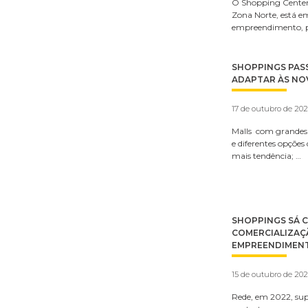
O Shopping Center 
Zona Norte, está e
empreendimento, 
SHOPPINGS PAS
ADAPTAR ÀS NO
17 de outubro de 20
Malls com grandes 
e diferentes opções
mais tendência; …
SHOPPINGS SÁ 
COMERCIALIZAÇ
EMPREENDIMEN
15 de outubro de 20
Rede, em 2022, su