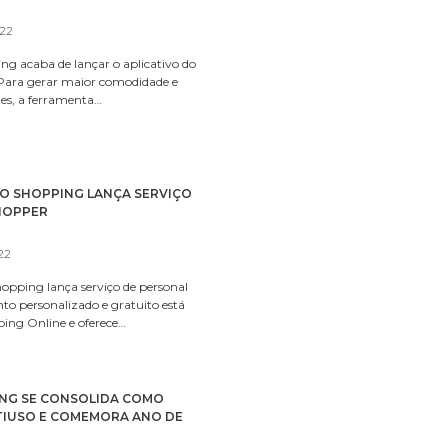
022
g acaba de lançar o aplicativo do
ara gerar maior comodidade e
ntes, a ferramenta…
RO SHOPPING LANÇA SERVIÇO
HOPPER
22
opping lança serviço de personal
o personalizado e gratuito está
ping Online e oferece…
ING SE CONSOLIDA COMO
IUSO E COMEMORA ANO DE