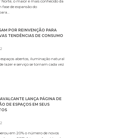
Norte, o maior e mais conhecido da
m fase de expansão do
para…
SAM POR REINVENÇÃO PARA
VAS TENDÊNCIAS DE CONSUMO
22
espaços abertos, iluminação natural
 de lazer e serviço se tornam cada vez
CAVALCANTE LANÇA PÁGINA DE
ÃO DE ESPAÇOS EM SEUS
TOS
22
perou em 20% o número de novos