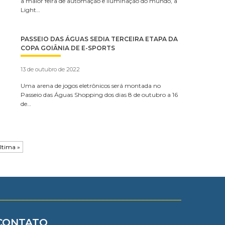
a maior feira de automação e iluminação do mundo, a
Light…
PASSEIO DAS ÁGUAS SEDIA TERCEIRA ETAPA DA
COPA GOIÂNIA DE E-SPORTS
13 de outubro de 2022
Uma arena de jogos eletrônicos será montada no
Passeio das Águas Shopping dos dias 8 de outubro a 16
de…
ltima »
CONTATO