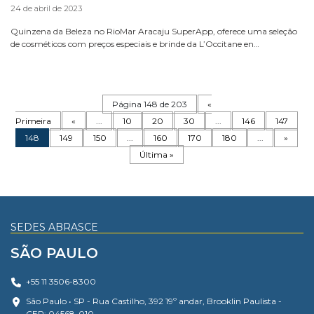
24 de abril de 2023
Quinzena da Beleza no RioMar Aracaju SuperApp, oferece uma seleção
de cosméticos com preços especiais e brinde da L’Occitane en…
Página 148 de 203
«
Primeira
«
...
10
20
30
...
146
147
148
149
150
...
160
170
180
...
»
Última »
SEDES ABRASCE
SÃO PAULO
+55 11 3506-8300
São Paulo • SP - Rua Castilho, 392 19º andar, Brooklin Paulista -
CEP: 04568-010