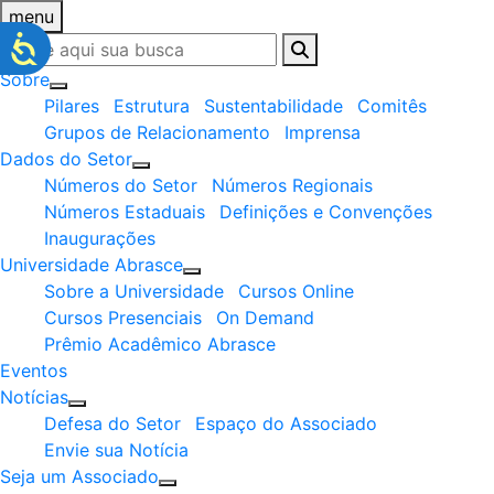
menu
Sobre
Pilares
Estrutura
Sustentabilidade
Comitês
Grupos de Relacionamento
Imprensa
Dados do Setor
Números do Setor
Números Regionais
Números Estaduais
Definições e Convenções
Inaugurações
Universidade Abrasce
Sobre a Universidade
Cursos Online
Cursos Presenciais
On Demand
Prêmio Acadêmico Abrasce
Eventos
Notícias
Defesa do Setor
Espaço do Associado
Envie sua Notícia
Seja um Associado