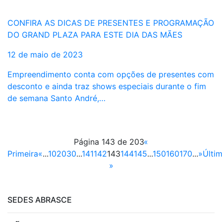
CONFIRA AS DICAS DE PRESENTES E PROGRAMAÇÃO
DO GRAND PLAZA PARA ESTE DIA DAS MÃES
12 de maio de 2023
Empreendimento conta com opções de presentes com
desconto e ainda traz shows especiais durante o fim
de semana Santo André,…
Página 143 de 203
«
Primeira
«
...
10
20
30
...
141
142
143
144
145
...
150
160
170
...
»
Últi
»
SEDES ABRASCE