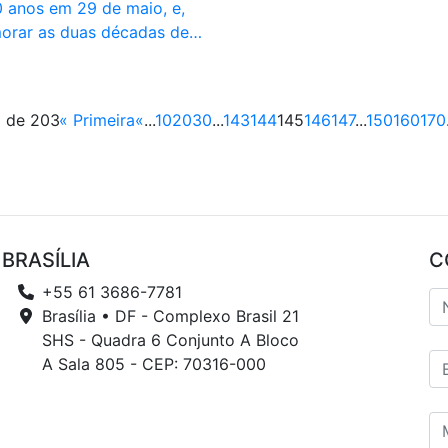
 anos em 29 de maio, e,
orar as duas décadas de…
5 de 203
« Primeira
«
...
10
20
30
...
143
144
145
146
147
...
150
160
170
BRASÍLIA
C
+55 61 3686-7781
Brasília • DF - Complexo Brasil 21
SHS - Quadra 6 Conjunto A Bloco
A Sala 805 - CEP: 70316-000