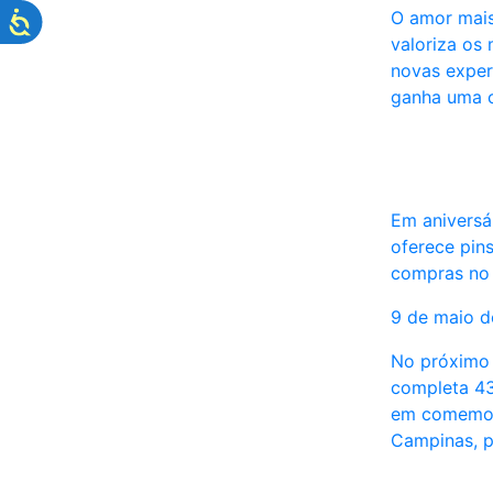
O amor mais
valoriza os
novas experi
ganha uma
Em aniversá
oferece pin
compras no
9 de maio 
No próximo 
completa 4
em comemor
Campinas, p