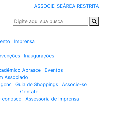
ASSOCIE-SE
ÁREA RESTRITA
ento
Imprensa
nvenções
Inaugurações
cadêmico Abrasce
Eventos
um Associado
agens
Guia de Shoppings
Associe-se
Contato
e conosco
Assessoria de Imprensa