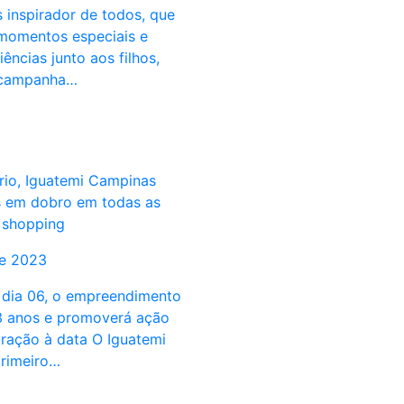
 inspirador de todos, que
 momentos especiais e
ências junto aos filhos,
 campanha…
rio, Iguatemi Campinas
s em dobro em todas as
 shopping
de 2023
dia 06, o empreendimento
3 anos e promoverá ação
ação à data O Iguatemi
rimeiro…