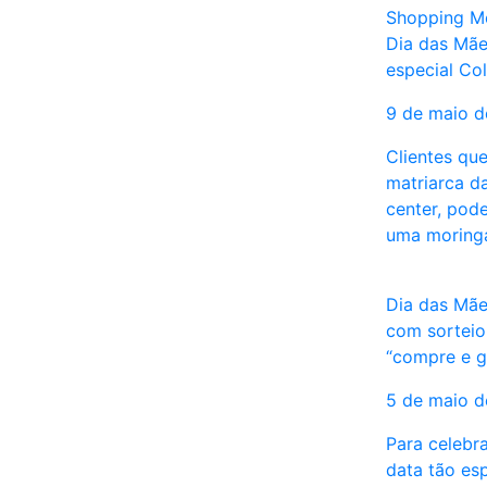
Shopping M
Dia das Mã
especial Co
9 de maio 
Clientes qu
matriarca d
center, pod
uma moringa
Dia das Mãe
com sorteio
“compre e g
5 de maio 
Para celebr
data tão es