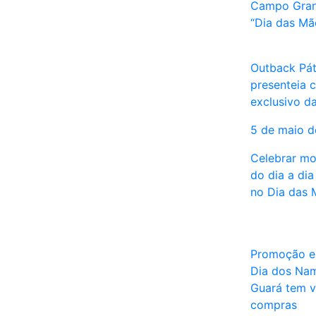
Campo Gran
“Dia das M
Outback Pát
presenteia 
exclusivo d
5 de maio 
Celebrar mo
do dia a di
no Dia das 
Promoção es
Dia dos Na
Guará tem v
compras