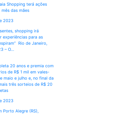
aia Shopping terá ações
o mês das mães
de 2023
sentes, shopping irá
r experiências para as
nspiram” Rio de Janeiro,
23 – O…
leta 20 anos e premia com
rios de R$ 1 mil em vales-
 maio e julho e, no final da
ais três sorteios de R$ 20
letas
de 2023
 Porto Alegre (RS),