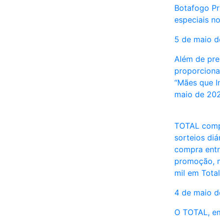
Botafogo Pr
especiais n
5 de maio 
Além de pre
proporciona
“Mães que I
maio de 20
TOTAL comp
sorteios diá
compra entre
promoção, m
mil em Tota
4 de maio 
O TOTAL, em