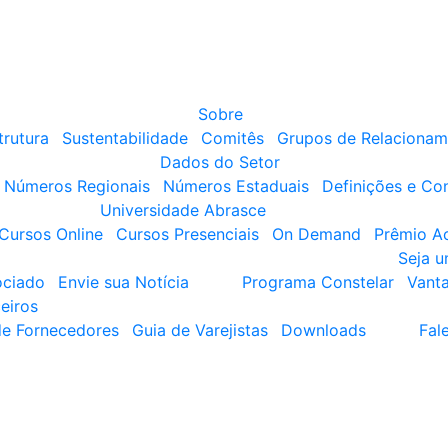
Sobre
trutura
Sustentabilidade
Comitês
Grupos de Relacionam
Dados do Setor
Números Regionais
Números Estaduais
Definições e Co
Universidade Abrasce
Cursos Online
Cursos Presenciais
On Demand
Prêmio A
Seja 
ociado
Envie sua Notícia
Programa Constelar
Vant
eiros
de Fornecedores
Guia de Varejistas
Downloads
Fal