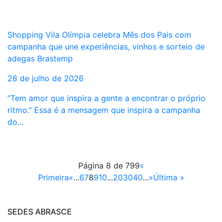
Shopping Vila Olímpia celebra Mês dos Pais com
campanha que une experiências, vinhos e sorteio de
adegas Brastemp
28 de julho de 2026
“Tem amor que inspira a gente a encontrar o próprio
ritmo.” Essa é a mensagem que inspira a campanha
do…
Página 8 de 799
«
Primeira
«
...
6
7
8
9
10
...
20
30
40
...
»
Última »
SEDES ABRASCE