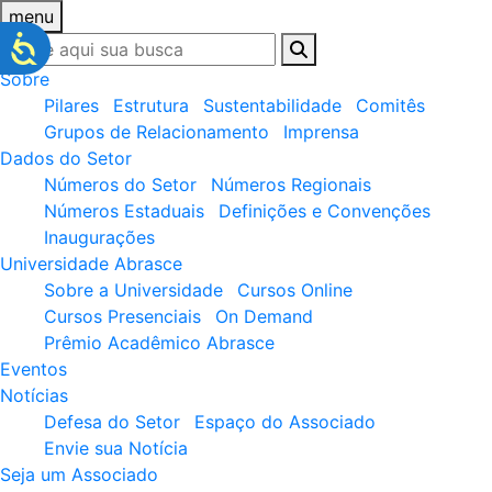
menu
Sobre
Pilares
Estrutura
Sustentabilidade
Comitês
Grupos de Relacionamento
Imprensa
Dados do Setor
Números do Setor
Números Regionais
Números Estaduais
Definições e Convenções
Inaugurações
Universidade Abrasce
Sobre a Universidade
Cursos Online
Cursos Presenciais
On Demand
Prêmio Acadêmico Abrasce
Eventos
Notícias
Defesa do Setor
Espaço do Associado
Envie sua Notícia
Seja um Associado