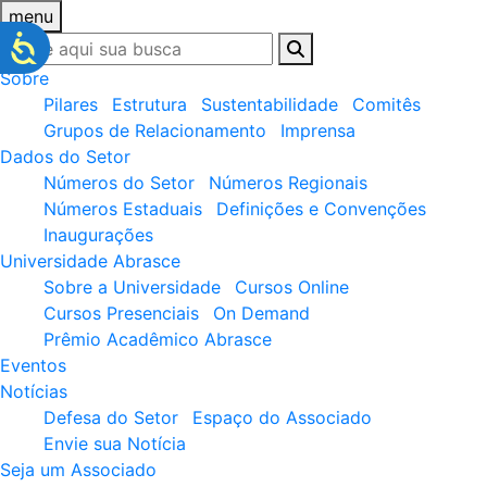
menu
Sobre
Pilares
Estrutura
Sustentabilidade
Comitês
Grupos de Relacionamento
Imprensa
Dados do Setor
Números do Setor
Números Regionais
Números Estaduais
Definições e Convenções
Inaugurações
Universidade Abrasce
Sobre a Universidade
Cursos Online
Cursos Presenciais
On Demand
Prêmio Acadêmico Abrasce
Eventos
Notícias
Defesa do Setor
Espaço do Associado
Envie sua Notícia
Seja um Associado