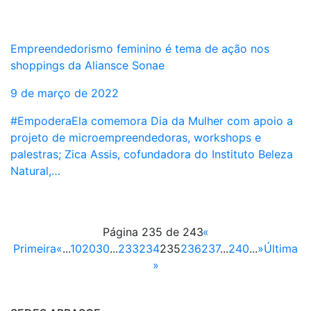
Empreendedorismo feminino é tema de ação nos
shoppings da Aliansce Sonae
9 de março de 2022
#EmpoderaEla comemora Dia da Mulher com apoio a
projeto de microempreendedoras, workshops e
palestras; Zica Assis, cofundadora do Instituto Beleza
Natural,…
Página 235 de 243
«
Primeira
«
...
10
20
30
...
233
234
235
236
237
...
240
...
»
Última
»