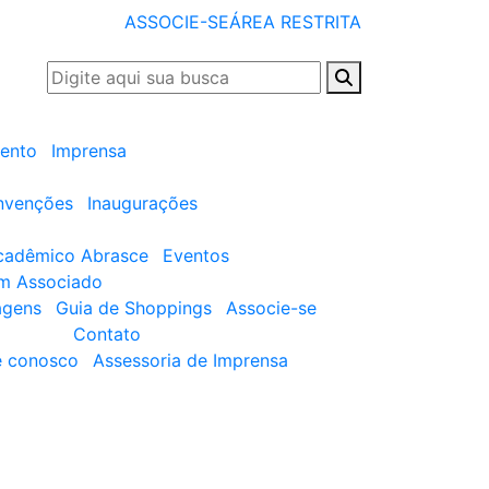
ASSOCIE-SE
ÁREA RESTRITA
ento
Imprensa
nvenções
Inaugurações
cadêmico Abrasce
Eventos
um Associado
agens
Guia de Shoppings
Associe-se
Contato
e conosco
Assessoria de Imprensa