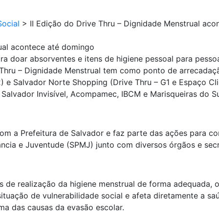
ocial
>
II Edição do Drive Thru – Dignidade Menstrual ac
rual acontece até domingo
ra doar absorventes e itens de higiene pessoal para pess
ve Thru – Dignidade Menstrual tem como ponto de arrecadaç
) e Salvador Norte Shopping (Drive Thru – G1 e Espaço Cli
, Salvador Invisível, Acompamec, IBCM e Marisqueiras do S
com a Prefeitura de Salvador e faz parte das ações para c
fância e Juventude (SPMJ) junto com diversos órgãos e secr
es de realização da higiene menstrual de forma adequada, o
tuação de vulnerabilidade social e afeta diretamente a sa
uma das causas da evasão escolar.