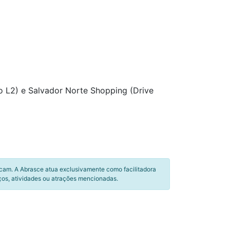
o L2) e Salvador Norte Shopping (Drive
icam. A Abrasce atua exclusivamente como facilitadora
ços, atividades ou atrações mencionadas.