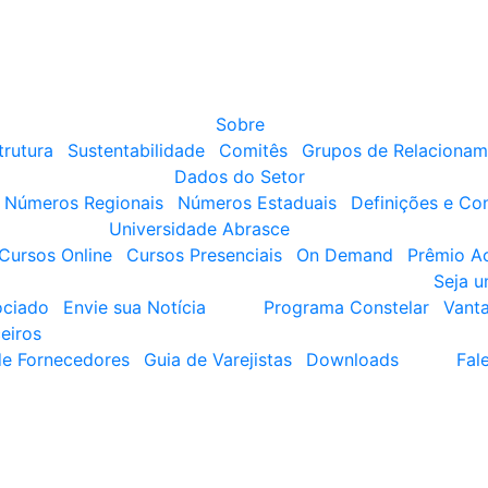
Sobre
trutura
Sustentabilidade
Comitês
Grupos de Relacionam
Dados do Setor
Números Regionais
Números Estaduais
Definições e Co
Universidade Abrasce
Cursos Online
Cursos Presenciais
On Demand
Prêmio A
Seja 
ociado
Envie sua Notícia
Programa Constelar
Vant
eiros
de Fornecedores
Guia de Varejistas
Downloads
Fal