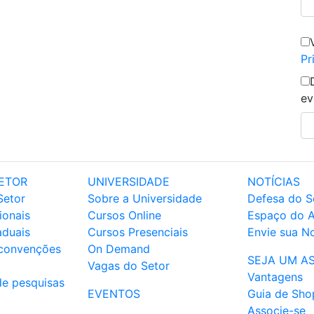
Pr
ev
ETOR
UNIVERSIDADE
NOTÍCIAS
Setor
Sobre a Universidade
Defesa do S
ionais
Cursos Online
Espaço do 
aduais
Cursos Presenciais
Envie sua No
 convenções
On Demand
SEJA UM A
Vagas do Setor
Vantagens
de pesquisas
EVENTOS
Guia de Sho
Associe-se