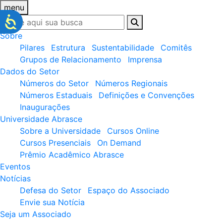
menu
Sobre
Pilares
Estrutura
Sustentabilidade
Comitês
Grupos de Relacionamento
Imprensa
Dados do Setor
Números do Setor
Números Regionais
Números Estaduais
Definições e Convenções
Inaugurações
Universidade Abrasce
Sobre a Universidade
Cursos Online
Cursos Presenciais
On Demand
Prêmio Acadêmico Abrasce
Eventos
Notícias
Defesa do Setor
Espaço do Associado
Envie sua Notícia
Seja um Associado