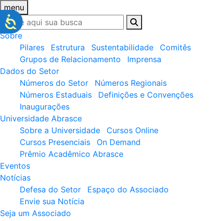
menu
Sobre
Pilares
Estrutura
Sustentabilidade
Comitês
Grupos de Relacionamento
Imprensa
Dados do Setor
Números do Setor
Números Regionais
Números Estaduais
Definições e Convenções
Inaugurações
Universidade Abrasce
Sobre a Universidade
Cursos Online
Cursos Presenciais
On Demand
Prêmio Acadêmico Abrasce
Eventos
Notícias
Defesa do Setor
Espaço do Associado
Envie sua Notícia
Seja um Associado