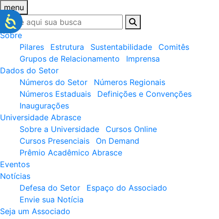
menu
Sobre
Pilares
Estrutura
Sustentabilidade
Comitês
Grupos de Relacionamento
Imprensa
Dados do Setor
Números do Setor
Números Regionais
Números Estaduais
Definições e Convenções
Inaugurações
Universidade Abrasce
Sobre a Universidade
Cursos Online
Cursos Presenciais
On Demand
Prêmio Acadêmico Abrasce
Eventos
Notícias
Defesa do Setor
Espaço do Associado
Envie sua Notícia
Seja um Associado