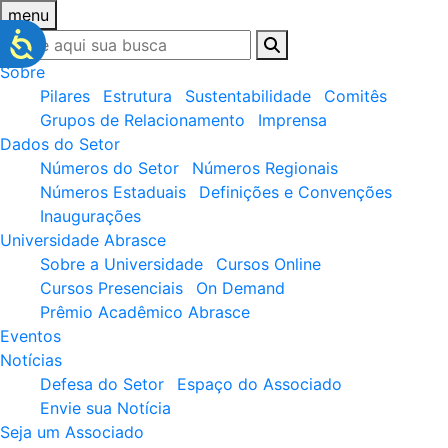
menu
Sobre
Pilares
Estrutura
Sustentabilidade
Comitês
Grupos de Relacionamento
Imprensa
Dados do Setor
Números do Setor
Números Regionais
Números Estaduais
Definições e Convenções
Inaugurações
Universidade Abrasce
Sobre a Universidade
Cursos Online
Cursos Presenciais
On Demand
Prêmio Acadêmico Abrasce
Eventos
Notícias
Defesa do Setor
Espaço do Associado
Envie sua Notícia
Seja um Associado