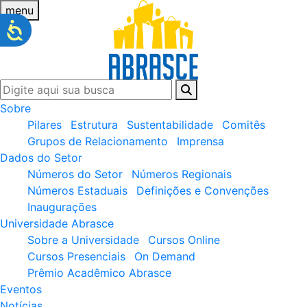
menu
Sobre
Pilares
Estrutura
Sustentabilidade
Comitês
Grupos de Relacionamento
Imprensa
Dados do Setor
Números do Setor
Números Regionais
Números Estaduais
Definições e Convenções
Inaugurações
Universidade Abrasce
Sobre a Universidade
Cursos Online
Cursos Presenciais
On Demand
Prêmio Acadêmico Abrasce
Eventos
Notícias