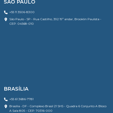
SÃO PAULO
+55 11 3506-8300
São Paulo • SP - Rua Castilho, 392 19º andar, Brooklin Paulista -
CEP: 04568-010
BRASÍLIA
+55 61 3686-7781
Brasília • DF - Complexo Brasil 21 SHS - Quadra 6 Conjunto A Bloco
A Sala 805 - CEP: 70316-000