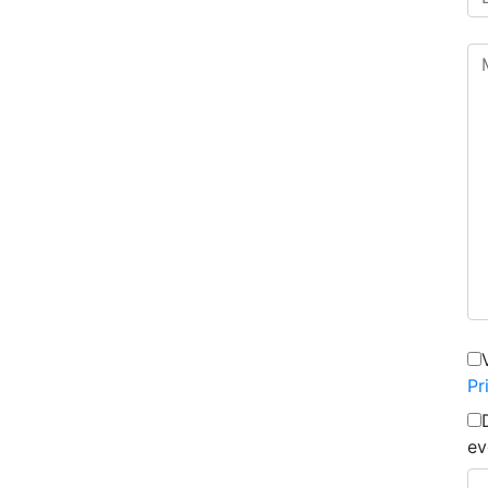
Pr
ev