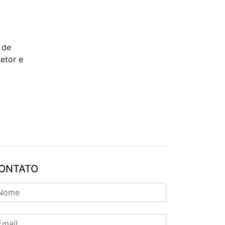
 de
etor e
ONTATO