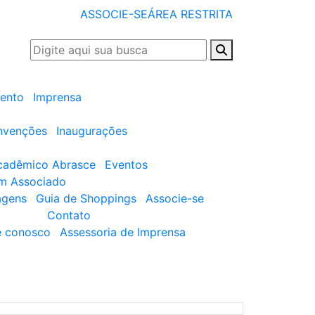
ASSOCIE-SE
ÁREA RESTRITA
ento
Imprensa
nvenções
Inaugurações
cadêmico Abrasce
Eventos
um Associado
agens
Guia de Shoppings
Associe-se
Contato
e conosco
Assessoria de Imprensa