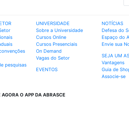
ETOR
UNIVERSIDADE
NOTÍCIAS
Setor
Sobre a Universidade
Defesa do S
ionais
Cursos Online
Espaço do 
aduais
Cursos Presenciais
Envie sua No
 convenções
On Demand
SEJA UM A
Vagas do Setor
Vantagens
de pesquisas
EVENTOS
Guia de Sho
Associe-se
E AGORA O APP DA ABRASCE