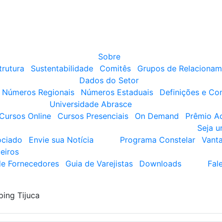
Sobre
trutura
Sustentabilidade
Comitês
Grupos de Relacionam
Dados do Setor
Números Regionais
Números Estaduais
Definições e Co
Universidade Abrasce
Cursos Online
Cursos Presenciais
On Demand
Prêmio A
Seja 
ociado
Envie sua Notícia
Programa Constelar
Vant
eiros
de Fornecedores
Guia de Varejistas
Downloads
Fal
ing Tijuca