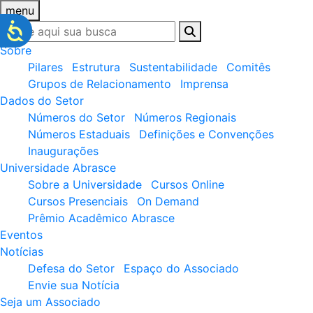
menu
Sobre
Pilares
Estrutura
Sustentabilidade
Comitês
Grupos de Relacionamento
Imprensa
Dados do Setor
Números do Setor
Números Regionais
Números Estaduais
Definições e Convenções
Inaugurações
Universidade Abrasce
Sobre a Universidade
Cursos Online
Cursos Presenciais
On Demand
Prêmio Acadêmico Abrasce
Eventos
Notícias
Defesa do Setor
Espaço do Associado
Envie sua Notícia
Seja um Associado