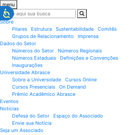
menu
Sobre
Pilares
Estrutura
Sustentabilidade
Comitês
Grupos de Relacionamento
Imprensa
Dados do Setor
Números do Setor
Números Regionais
Números Estaduais
Definições e Convenções
Inaugurações
Universidade Abrasce
Sobre a Universidade
Cursos Online
Cursos Presenciais
On Demand
Prêmio Acadêmico Abrasce
Eventos
Notícias
Defesa do Setor
Espaço do Associado
Envie sua Notícia
Seja um Associado