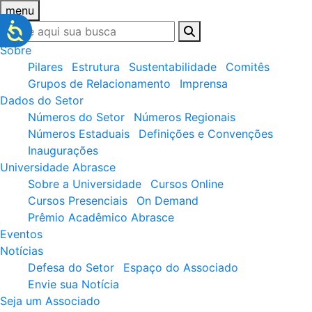
menu
Sobre
Pilares
Estrutura
Sustentabilidade
Comitês
Grupos de Relacionamento
Imprensa
Dados do Setor
Números do Setor
Números Regionais
Números Estaduais
Definições e Convenções
Inaugurações
Universidade Abrasce
Sobre a Universidade
Cursos Online
Cursos Presenciais
On Demand
Prêmio Acadêmico Abrasce
Eventos
Notícias
Defesa do Setor
Espaço do Associado
Envie sua Notícia
Seja um Associado