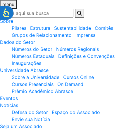
menu
Sobre
Pilares
Estrutura
Sustentabilidade
Comitês
Grupos de Relacionamento
Imprensa
Dados do Setor
Números do Setor
Números Regionais
Números Estaduais
Definições e Convenções
Inaugurações
Universidade Abrasce
Sobre a Universidade
Cursos Online
Cursos Presenciais
On Demand
Prêmio Acadêmico Abrasce
Eventos
Notícias
Defesa do Setor
Espaço do Associado
Envie sua Notícia
Seja um Associado