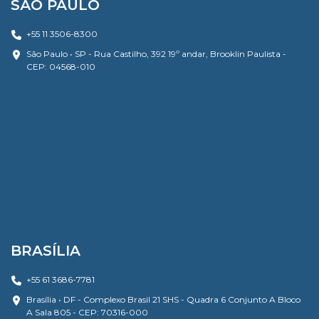
SÃO PAULO
+55 11 3506-8300
São Paulo • SP - Rua Castilho, 392 19º andar, Brooklin Paulista -
CEP: 04568-010
BRASÍLIA
+55 61 3686-7781
Brasília • DF - Complexo Brasil 21 SHS - Quadra 6 Conjunto A Bloco
A Sala 805 - CEP: 70316-000