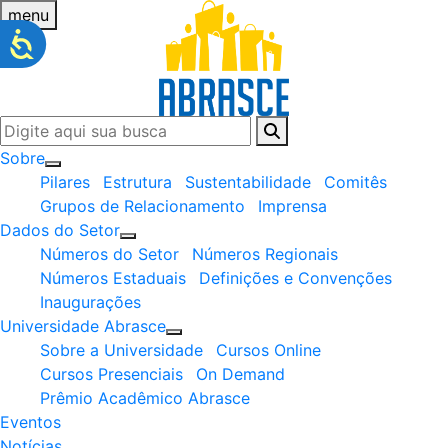
menu
Sobre
Pilares
Estrutura
Sustentabilidade
Comitês
Grupos de Relacionamento
Imprensa
Dados do Setor
Números do Setor
Números Regionais
Números Estaduais
Definições e Convenções
Inaugurações
Universidade Abrasce
Sobre a Universidade
Cursos Online
Cursos Presenciais
On Demand
Prêmio Acadêmico Abrasce
Eventos
Notícias