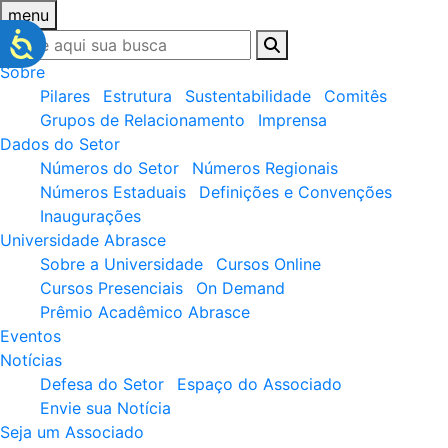
menu
Sobre
Pilares
Estrutura
Sustentabilidade
Comitês
Grupos de Relacionamento
Imprensa
Dados do Setor
Números do Setor
Números Regionais
Números Estaduais
Definições e Convenções
Inaugurações
Universidade Abrasce
Sobre a Universidade
Cursos Online
Cursos Presenciais
On Demand
Prêmio Acadêmico Abrasce
Eventos
Notícias
Defesa do Setor
Espaço do Associado
Envie sua Notícia
Seja um Associado