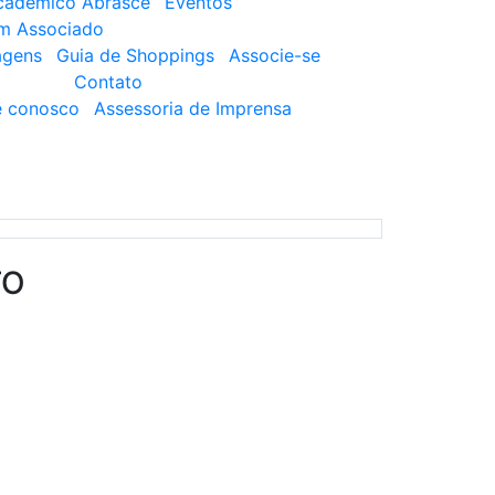
cadêmico Abrasce
Eventos
um Associado
agens
Guia de Shoppings
Associe-se
Contato
e conosco
Assessoria de Imprensa
TO