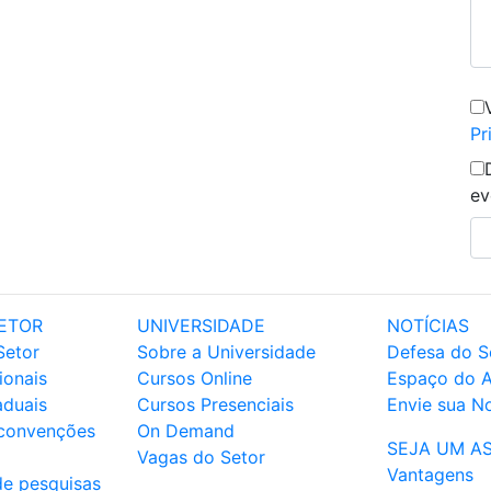
Pr
ev
ETOR
UNIVERSIDADE
NOTÍCIAS
Setor
Sobre a Universidade
Defesa do S
ionais
Cursos Online
Espaço do 
aduais
Cursos Presenciais
Envie sua No
 convenções
On Demand
SEJA UM A
Vagas do Setor
Vantagens
de pesquisas