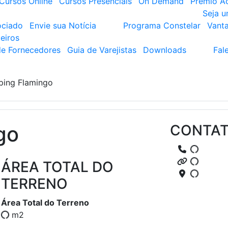
Cursos Online
Cursos Presenciais
On Demand
Prêmio A
Seja 
ociado
Envie sua Notícia
Programa Constelar
Vant
eiros
de Fornecedores
Guia de Varejistas
Downloads
Fal
ping Flamingo
go
CONTA
ÁREA TOTAL DO
TERRENO
Área Total do Terreno
m2