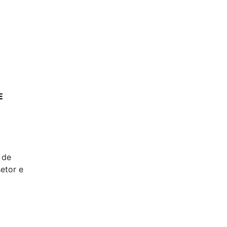
E
 de
etor e